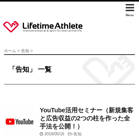
ホーム
>
告知
>
「告知」 一覧
YouTube活用セミナー（新規集客
と広告収益の2つの柱を作った全
手法を公開！）
2019/05/16
-
告知