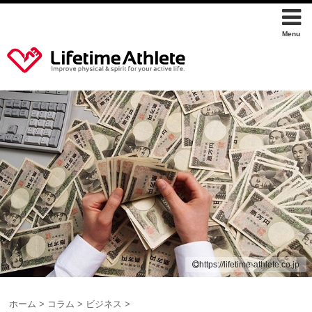
https://lifetime-athlete.co.jp
ホーム
>
コラム
>
ビジネス
>