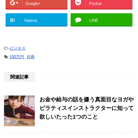
Google+
Pocket
B!
Hatena
LINE
-
ビジネス
-
100万円
,
月商
関連記事
お金や給与の話を嫌う真面目なヨガや
ピラティスインストラクターに知って
欲しいたった1つのこと