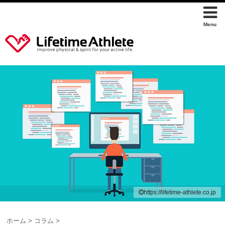
https://lifetime-athlete.co.jp
ホーム
>
コラム
>